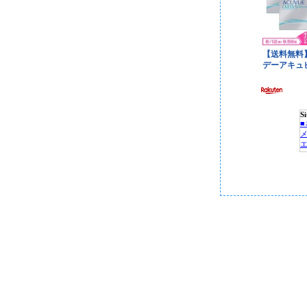
S
P
C
■
■
■