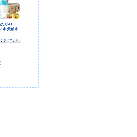
リ
ャ
デ
記
｜
報