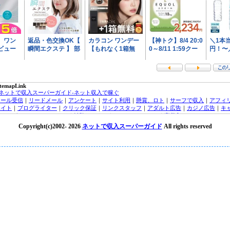
itemapLink
■ネットで収入スーパーガイド-ネット収入で稼ぐ
メール受信
｜
リードメール
｜
アンケート
｜
サイト利用
｜
懸賞、ロト
｜
サーフで収入
｜
アフィ
エイト
｜
ブログライター
｜
クリック保証
｜
リンクスタッフ
｜
アダルト広告
｜
カジノ広告
｜
キ
ッシング・クレジットカード
｜
治験モニター
｜
オンラインカジノ
｜
高収入バイトチャットレ
ィー
｜
トラフィックエクスチェンジ
｜
FX（外貨投資）
｜
投資信託
｜
収入実績
｜
収入ブログ/日
Copyright(c)2002-
2026
ネットで収入スーパーガイド
All rights reserved
｜
ネット収入ニュース
｜
■オンラインカジノ☆スーパーガイド-インターネットカジノ攻略法
laytech/プレイテック
｜
Random Logic/ランダムロジック
｜
Microgaming/マイクロゲーミング
ryptoLogic/クリプトロジック
｜
カジノアフィリエイト
｜
オンラインカジノニュース
★オンラインカジノKINGDOM★-ネットカジノ 必勝
オンラインカジノニュース
■アフィリエイトガイド
｜
アダルトアフィリエイトガイド
｜
オンラインカジノアフィリエイト
｜
広告主/マーチャントのアフィリエイト導入ガイド
｜
■リードメールスーパーガイド
｜
ad4u詳細
｜
ネット収入NAVI
｜
■治験モニターガイド～治験バイト＆ボランティア募集情報！
楽天銀行/イーバンクebank銀行
｜
ジャパンネット銀行/JNBバンク
｜
楽天銀行/イーバンク情