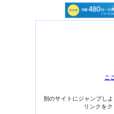
こ
別のサイトにジャンプしよ
リンクをク