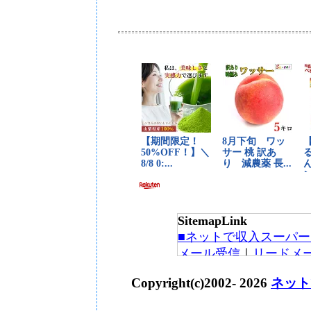
SitemapLink
■ネットで収入スーパー
メール受信
｜
リードメ
賞、ロト
｜
サーフで収
Copyright(c)2002-
2026
ネット
ー
｜
クリック保証
｜
リ
ノ広告
｜
キャッシング