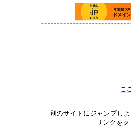
こ
別のサイトにジャンプしよ
リンクをク