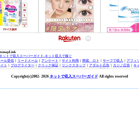
itemapLink
■ネットで収入スーパーガイド-ネット収入で稼ぐ
メール受信
｜
リードメール
｜
アンケート
｜
サイト利用
｜
懸賞、ロト
｜
サーフで収入
｜
アフィ
エイト
｜
ブログライター
｜
クリック保証
｜
リンクスタッフ
｜
アダルト広告
｜
カジノ広告
｜
キ
ッシング・クレジットカード
｜
治験モニター
｜
オンラインカジノ
｜
高収入バイトチャットレ
ィー
｜
トラフィックエクスチェンジ
｜
FX（外貨投資）
｜
投資信託
｜
収入実績
｜
収入ブログ/日
Copyright(c)2002-
2026
ネットで収入スーパーガイド
All rights reserved
｜
ネット収入ニュース
｜
■オンラインカジノ☆スーパーガイド-インターネットカジノ攻略法
laytech/プレイテック
｜
Random Logic/ランダムロジック
｜
Microgaming/マイクロゲーミング
ryptoLogic/クリプトロジック
｜
カジノアフィリエイト
｜
オンラインカジノニュース
★オンラインカジノKINGDOM★-ネットカジノ 必勝
オンラインカジノニュース
■アフィリエイトガイド
｜
アダルトアフィリエイトガイド
｜
オンラインカジノアフィリエイト
｜
広告主/マーチャントのアフィリエイト導入ガイド
｜
■リードメールスーパーガイド
｜
ad4u詳細
｜
ネット収入NAVI
｜
■治験モニターガイド～治験バイト＆ボランティア募集情報！
楽天銀行/イーバンクebank銀行
｜
ジャパンネット銀行/JNBバンク
｜
楽天銀行/イーバンク情