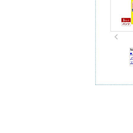
S
P
C
■
■
■