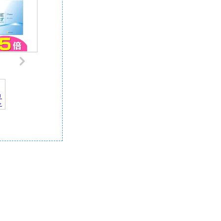
リ
ャ
デ
記
｜
報