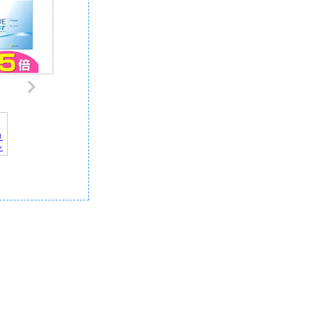
リ
ャ
デ
記
｜
報