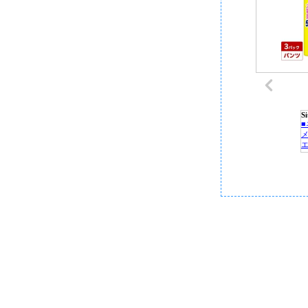
S
P
C
■
■
■