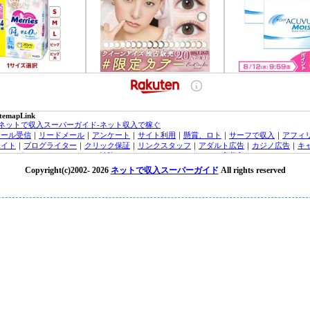
itemapLink
■ネットで収入スーパーガイド-ネット収入で稼ぐ
メール受信
｜
リードメール
｜
アンケート
｜
サイト利用
｜
懸賞、ロト
｜
サーフで収入
｜
アフィ
エイト
｜
ブログライター
｜
クリック保証
｜
リンクスタッフ
｜
アダルト広告
｜
カジノ広告
｜
キ
ッシング・クレジットカード
｜
治験モニター
｜
オンラインカジノ
｜
高収入バイトチャットレ
ィー
｜
トラフィックエクスチェンジ
｜
FX（外貨投資）
｜
投資信託
｜
収入実績
｜
収入ブログ/日
Copyright(c)2002-
2026
ネットで収入スーパーガイド
All rights reserved
｜
ネット収入ニュース
｜
■オンラインカジノ☆スーパーガイド-インターネットカジノ攻略法
laytech/プレイテック
｜
Random Logic/ランダムロジック
｜
Microgaming/マイクロゲーミング
ryptoLogic/クリプトロジック
｜
カジノアフィリエイト
｜
オンラインカジノニュース
★オンラインカジノKINGDOM★-ネットカジノ 必勝
オンラインカジノニュース
■アフィリエイトガイド
｜
アダルトアフィリエイトガイド
｜
オンラインカジノアフィリエイト
｜
広告主/マーチャントのアフィリエイト導入ガイド
｜
■リードメールスーパーガイド
｜
ad4u詳細
｜
ネット収入NAVI
｜
■治験モニターガイド～治験バイト＆ボランティア募集情報！
楽天銀行/イーバンクebank銀行
｜
ジャパンネット銀行/JNBバンク
｜
楽天銀行/イーバンク情