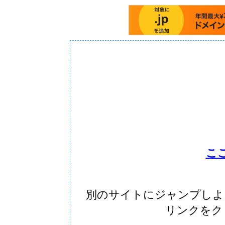
こ
別のサイトにジャンプしよ
リンクをク