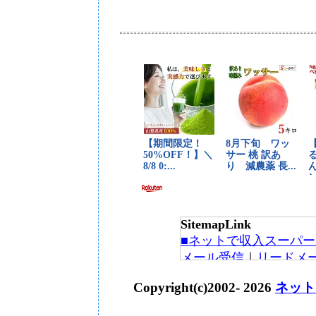
SitemapLink
■ネットで収入スーパー
メール受信
｜
リードメ
賞、ロト
｜
サーフで収
Copyright(c)2002-
2026
ネット
ー
｜
クリック保証
｜
リ
ノ広告
｜
キャッシング