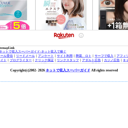
itemapLink
■ネットで収入スーパーガイド-ネット収入で稼ぐ
メール受信
｜
リードメール
｜
アンケート
｜
サイト利用
｜
懸賞、ロト
｜
サーフで収入
｜
アフィ
エイト
｜
ブログライター
｜
クリック保証
｜
リンクスタッフ
｜
アダルト広告
｜
カジノ広告
｜
キ
ッシング・クレジットカード
｜
治験モニター
｜
オンラインカジノ
｜
高収入バイトチャットレ
ィー
｜
トラフィックエクスチェンジ
｜
FX（外貨投資）
｜
投資信託
｜
収入実績
｜
収入ブログ/日
Copyright(c)2002-
2026
ネットで収入スーパーガイド
All rights reserved
｜
ネット収入ニュース
｜
■オンラインカジノ☆スーパーガイド-インターネットカジノ攻略法
laytech/プレイテック
｜
Random Logic/ランダムロジック
｜
Microgaming/マイクロゲーミング
ryptoLogic/クリプトロジック
｜
カジノアフィリエイト
｜
オンラインカジノニュース
★オンラインカジノKINGDOM★-ネットカジノ 必勝
オンラインカジノニュース
■アフィリエイトガイド
｜
アダルトアフィリエイトガイド
｜
オンラインカジノアフィリエイト
｜
広告主/マーチャントのアフィリエイト導入ガイド
｜
■リードメールスーパーガイド
｜
ad4u詳細
｜
ネット収入NAVI
｜
■治験モニターガイド～治験バイト＆ボランティア募集情報！
楽天銀行/イーバンクebank銀行
｜
ジャパンネット銀行/JNBバンク
｜
楽天銀行/イーバンク情