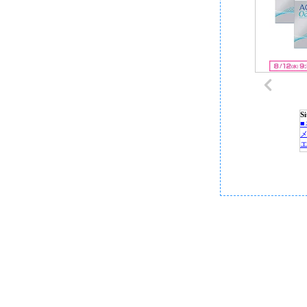
S
P
C
■
■
■