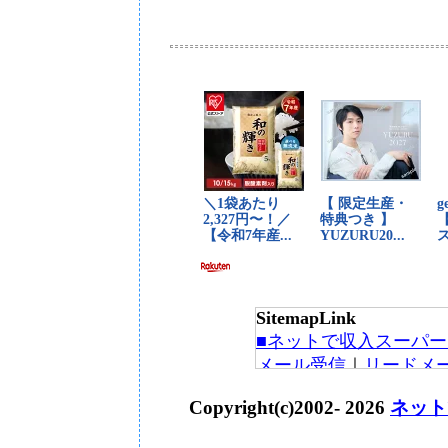
SitemapLink
■ネットで収入スーパー
メール受信
｜
リードメ
賞、ロト
｜
サーフで収
Copyright(c)2002-
2026
ネット
ー
｜
クリック保証
｜
リ
ノ広告
｜
キャッシング