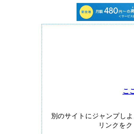
こ
別のサイトにジャンプしよ
リンクをク