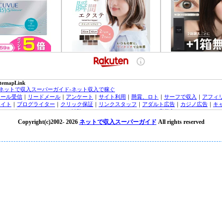
itemapLink
■ネットで収入スーパーガイド-ネット収入で稼ぐ
メール受信
｜
リードメール
｜
アンケート
｜
サイト利用
｜
懸賞、ロト
｜
サーフで収入
｜
アフィ
エイト
｜
ブログライター
｜
クリック保証
｜
リンクスタッフ
｜
アダルト広告
｜
カジノ広告
｜
キ
ッシング・クレジットカード
｜
治験モニター
｜
オンラインカジノ
｜
高収入バイトチャットレ
ィー
｜
トラフィックエクスチェンジ
｜
FX（外貨投資）
｜
投資信託
｜
収入実績
｜
収入ブログ/日
Copyright(c)2002-
2026
ネットで収入スーパーガイド
All rights reserved
｜
ネット収入ニュース
｜
■オンラインカジノ☆スーパーガイド-インターネットカジノ攻略法
laytech/プレイテック
｜
Random Logic/ランダムロジック
｜
Microgaming/マイクロゲーミング
ryptoLogic/クリプトロジック
｜
カジノアフィリエイト
｜
オンラインカジノニュース
★オンラインカジノKINGDOM★-ネットカジノ 必勝
オンラインカジノニュース
■アフィリエイトガイド
｜
アダルトアフィリエイトガイド
｜
オンラインカジノアフィリエイト
｜
広告主/マーチャントのアフィリエイト導入ガイド
｜
■リードメールスーパーガイド
｜
ad4u詳細
｜
ネット収入NAVI
｜
■治験モニターガイド～治験バイト＆ボランティア募集情報！
楽天銀行/イーバンクebank銀行
｜
ジャパンネット銀行/JNBバンク
｜
楽天銀行/イーバンク情