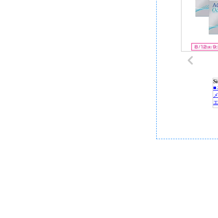
S
P
C
■
■
■