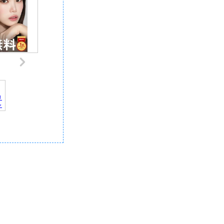
リ
ャ
デ
記
｜
報