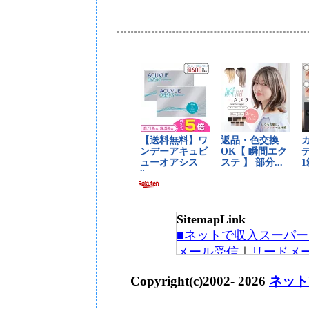
SitemapLink
■ネットで収入スーパー
メール受信
｜
リードメ
賞、ロト
｜
サーフで収
Copyright(c)2002-
2026
ネット
ー
｜
クリック保証
｜
リ
ノ広告
｜
キャッシング