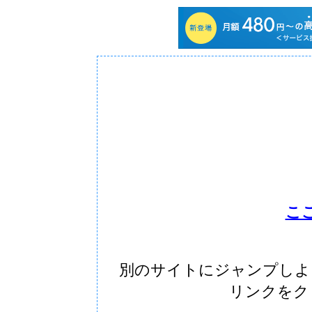
こ
別のサイトにジャンプしよ
リンクをク