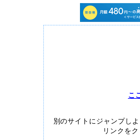
こ
別のサイトにジャンプしよ
リンクをク