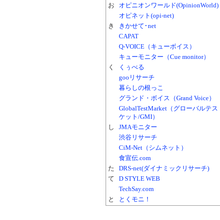
お
オピニオンワールド(OpinionWorld)
オピネット(opi-net)
き
きかせて･net
CAPAT
Q-VOICE（キューボイス）
キューモニター（Cue monitor）
く
くぅべる
gooリサーチ
暮らしの根っこ
グランド・ボイス（Grand Voice）
GlobalTestMarket（グローバルテ
ケット/GMI）
し
JMAモニター
渋谷リサーチ
CiM-Net（シムネット）
食宣伝.com
た
DRS-net(ダイナミックリサーチ)
て
D STYLE WEB
TechSay.com
と
とくモニ！