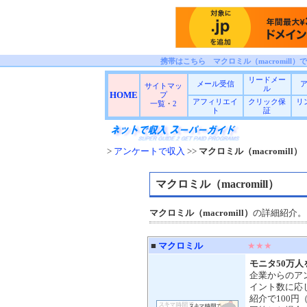
携帯はこちら マクロミル（macromill）
リードメー
メール受信
サイトマッ
ル
HOME
プ
アフィリエイ
クリック保
リ
一覧
・
2
ト
証
>
アンケートで収入
>>
マクロミル（macromill）
マクロミル（macromill）
マクロミル（macromill）
の詳細紹介。
■
マクロミル
★★★
モニタ50万
企業からのア
イント数に応
紹介で100