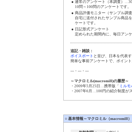
●
通常のアンケート（本調査）…30
10問～100問のアンケートです。
●
商品評価モニター（サンプル調
自宅に送付されたサンプル商品
ケートです。
●
日記形式アンケート
定められた期間内に、毎日アン
追記・雑談：
ボイスポート
と並び、日本を代表す
簡単な事前アンケートで、ポイント
---・---・---
～マクロミル(macromill)の履歴～
・2009年5月25日…携帯版「
ミルモ
・2007年6月…100円の紹介制度が
○
基本情報～マクロミル（macromill）