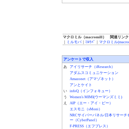
マクロミル（macromill） 関連リン
｜
ミルモバ
｜
ﾐﾙﾓﾊﾞ
｜
マクロミル(macromi
アンケートで収入
あ
アイリサーチ（iResearch）
アダムスコミュニケーション
Amazonet（アマゾネット）
アンとケイト
い
infoQ（インフォキュー）
う
Women's MIMI(ウーマンズミミ)
え
AIP（エー・アイ・ピー）
エスモニ（sMoni）
NRCサイバーパネル/日本リサーチ
ー（CyberPanel）
F-PRESS（エフプレス）