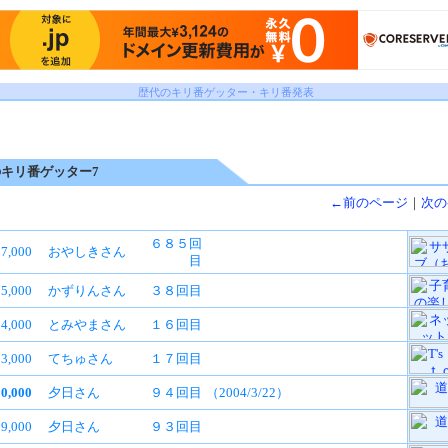
歴代のキリ番ゲッター・キリ番発表
キリ番ゲッター7
←前のページ
｜
次の
６８５回
7,000
おやしきさん
目
5,000
かずりんさん
３８回目
4,000
とみやまさん
１６回目
3,000
てちゅさん
１７回目
00,000
夕日さん
９４回目
（2004/3/22）
9,000
夕日さん
９３回目