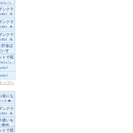
と貯金ぱ
だいす
anks!
anks!
トップへ