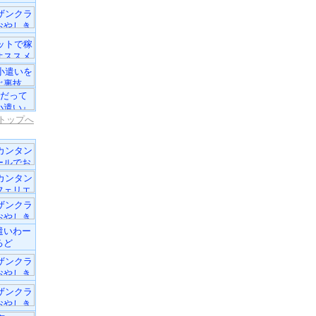
トップへ
遣いわー
るど