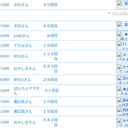
1,000
夕日さん
９０回目
ページの
7,000
夕日さん
８９回目
4,000
yoshiさん
８回目
2,000
てちゅさん
１６回目
１２５回
9,000
RYOさん
目
６８３回
7,000
おやしきさん
目
6,000
RYUUさん
２８回目
ぱんちょママさ
5,000
３１回目
ん
3,000
書記長さん
２０回目
2,000
書記長さん
１９回目
６８２回
1,000
おやしきさん
目