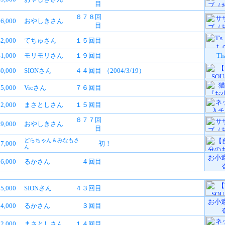
目
６７８回
6,000
おやしきさん
目
2,000
てちゅさん
１５回目
1,000
モリモリさん
１９回目
Th
40,000
SIONさん
４４回目
（2004/3/19）
5,000
Vicさん
７６回目
2,000
まさとしさん
１５回目
６７７回
9,000
おやしきさん
目
どらちゃん＆みなもさ
7,000
初！
ん
お小
6,000
るかさん
４回目
5,000
SIONさん
４３回目
お小
4,000
るかさん
３回目
2,000
まさとしさん
１４回目