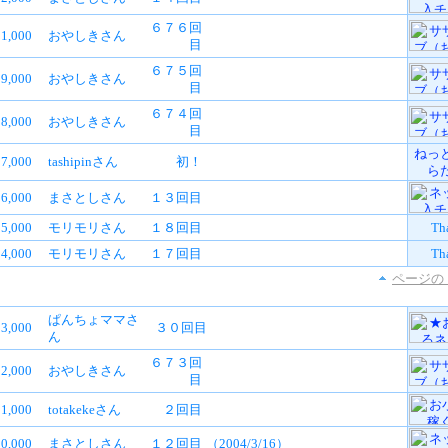
６７６回
1,000
おやしきさん
目
６７５回
9,000
おやしきさん
目
６７４回
8,000
おやしきさん
目
ねっ
7,000
tashipinさん
初！
ら
6,000
まさとしさん
１３回目
5,000
モリモリさん
１８回目
Th
4,000
モリモリさん
１７回目
Th
ページの
ぱんちょママさ
3,000
３０回目
ん
６７３回
2,000
おやしきさん
目
1,000
totakekeさん
２回目
10,000
まさとしさん
１２回目
（2004/3/16）