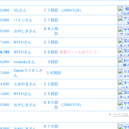
60,000
Vicさん
７７回目
（2004/3/20）
9,000
パインさん
２７回目
６８１回
8,000
おやしきさん
目
7,000
RYUUさん
２７回目
56,789
RYUUさん
２６回目
連番ゲットおめでとう♪
6,000
totakekeさん
３回目
Dandeライオンさ
5,000
１６回目
ん
4,000
とみやまさん
１１回目
3,000
RYUUさん
２５回目
６８０回
50,000
おやしきさん
（2004/3/19）
目
ページの
６７９回
9,000
おやしきさん