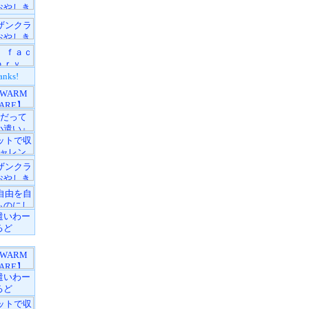
anks!
遣いわー
るど
遣いわー
るど