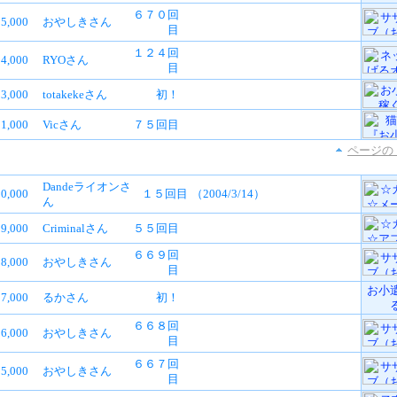
６７０回
5,000
おやしきさん
目
１２４回
4,000
RYOさん
目
3,000
totakekeさん
初！
1,000
Vicさん
７５回目
ページの
Dandeライオンさ
90,000
１５回目
（2004/3/14）
ん
9,000
Criminalさん
５５回目
６６９回
8,000
おやしきさん
目
お小
7,000
るかさん
初！
６６８回
6,000
おやしきさん
目
６６７回
5,000
おやしきさん
目