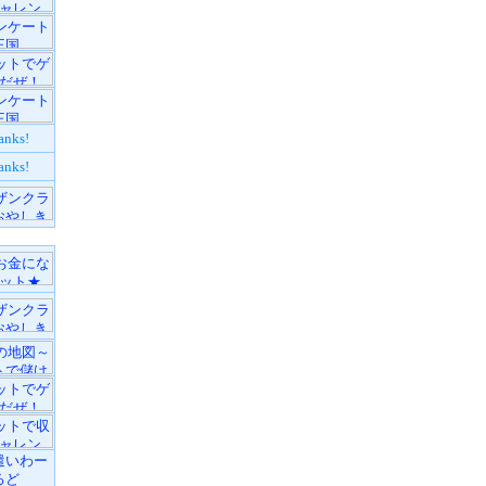
anks!
anks!
遣いわー
るど