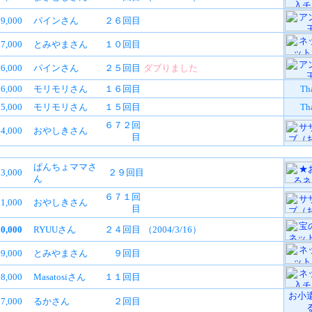
9,000
パインさん
２６回目
7,000
とみやまさん
１０回目
6,000
パインさん
２５回目
ダブりました
6,000
モリモリさん
１６回目
Th
5,000
モリモリさん
１５回目
Th
６７２回
4,000
おやしきさん
目
ぱんちょママさ
3,000
２９回目
ん
６７１回
1,000
おやしきさん
目
00,000
RYUUさん
２４回目
（2004/3/16）
9,000
とみやまさん
９回目
8,000
Masatosiさん
１１回目
お小
7,000
るかさん
２回目