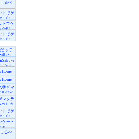
s Home
s Home