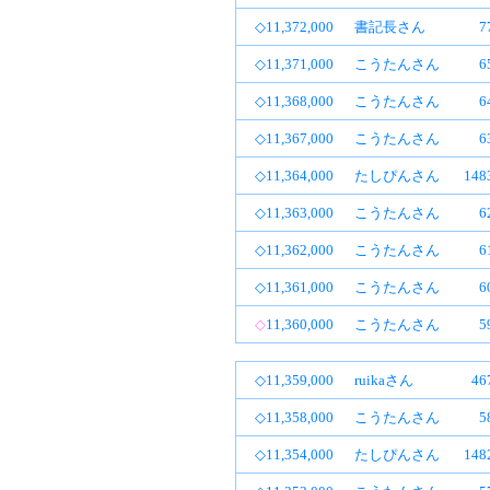
◇11,372,000
書記長さん
7
◇11,371,000
こうたんさん
6
◇11,368,000
こうたんさん
6
◇11,367,000
こうたんさん
6
◇11,364,000
たしぴんさん
14
◇11,363,000
こうたんさん
6
◇11,362,000
こうたんさん
6
◇11,361,000
こうたんさん
6
◇
11,360,000
こうたんさん
5
◇11,359,000
ruikaさん
4
◇11,358,000
こうたんさん
5
◇11,354,000
たしぴんさん
14