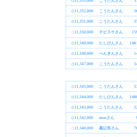
◇11,353,000
こうたんさん
5
◇11,352,000
こうたんさん
5
◇11,351,000
こうたんさん
5
◇
11,350,000
チビスケさん
1
◇11,349,000
たしぴんさん
14
◇11,348,000
ぺんぎんさん
1
◇11,347,000
こうたんさん
5
◇11,345,000
こうたんさん
5
◇11,344,000
たしぴんさん
14
◇11,343,000
こうたんさん
5
◇11,342,000
monさん
◇
11,340,000
書記長さん
7