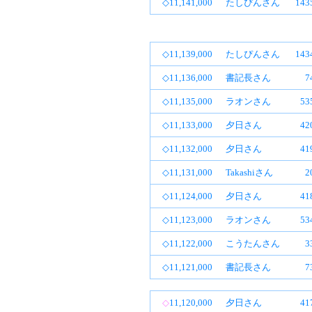
◇11,141,000
たしぴんさん
14
◇11,139,000
たしぴんさん
14
◇11,136,000
書記長さん
7
◇11,135,000
ラオンさん
5
◇11,133,000
夕日さん
4
◇11,132,000
夕日さん
4
◇11,131,000
Takashiさん
2
◇11,124,000
夕日さん
4
◇11,123,000
ラオンさん
5
◇11,122,000
こうたんさん
3
◇11,121,000
書記長さん
7
◇
11,120,000
夕日さん
4