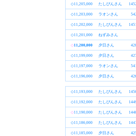
◇11,205,000
たしぴんさん
14
◇11,203,000
ラオンさん
5
◇11,202,000
たしぴんさん
14
◇11,201,000
ねずみさん
◇
11,200,000
夕日さん
4
◇11,199,000
夕日さん
4
◇11,197,000
ラオンさん
5
◇11,196,000
夕日さん
4
◇11,193,000
たしぴんさん
14
◇11,192,000
たしぴんさん
14
◇
11,190,000
たしぴんさん
14
◇11,186,000
たしぴんさん
14
◇11,185,000
夕日さん
4