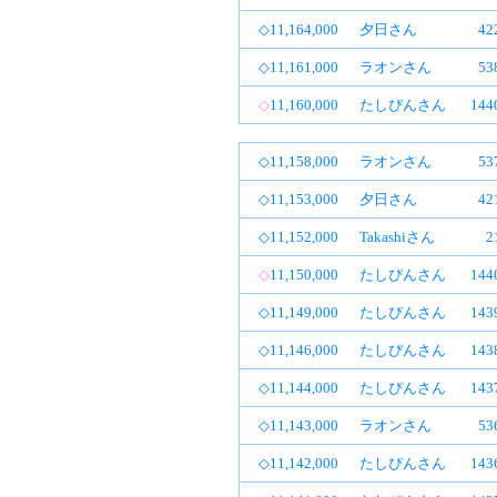
◇11,164,000
夕日さん
4
◇11,161,000
ラオンさん
5
◇
11,160,000
たしぴんさん
14
◇11,158,000
ラオンさん
5
◇11,153,000
夕日さん
4
◇11,152,000
Takashiさん
2
◇
11,150,000
たしぴんさん
14
◇11,149,000
たしぴんさん
14
◇11,146,000
たしぴんさん
14
◇11,144,000
たしぴんさん
14
◇11,143,000
ラオンさん
5
◇11,142,000
たしぴんさん
14