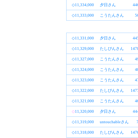
◇11,334,000
夕日さん
4
◇11,333,000
こうたんさん
5
◇11,331,000
夕日さん
4
◇11,329,000
たしぴんさん
14
◇11,327,000
こうたんさん
4
◇11,324,000
こうたんさん
4
◇11,323,000
こうたんさん
4
◇11,322,000
たしぴんさん
14
◇11,321,000
こうたんさん
4
◇
11,320,000
夕日さん
4
◇11,319,000
untouchableさん
◇11,318,000
たしぴんさん
14