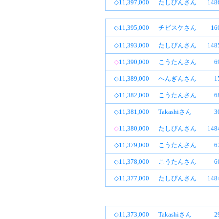
◇11,397,000
たしぴんさん
14
◇11,395,000
チビスケさん
1
◇11,393,000
たしぴんさん
14
◇
11,390,000
こうたんさん
6
◇11,389,000
ぺんぎんさん
1
◇11,382,000
こうたんさん
6
◇11,381,000
Takashiさん
3
◇
11,380,000
たしぴんさん
14
◇11,379,000
こうたんさん
6
◇11,378,000
こうたんさん
6
◇11,377,000
たしぴんさん
14
◇11,373,000
Takashiさん
2