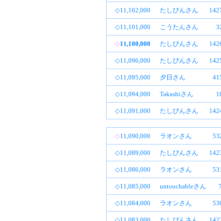
◇11,102,000
たしぴんさん
14
◇11,101,000
こうたんさん
3
◇
11,100,000
たしぴんさん
14
◇11,096,000
たしぴんさん
14
◇11,095,000
夕日さん
4
◇11,094,000
Takashiさん
1
◇11,091,000
たしぴんさん
14
◇
11,090,000
ラオンさん
5
◇11,089,000
たしぴんさん
14
◇11,086,000
ラオンさん
5
◇11,085,000
untouchableさん
◇11,084,000
ラオンさん
5
◇11,083,000
たしぴんさん
14