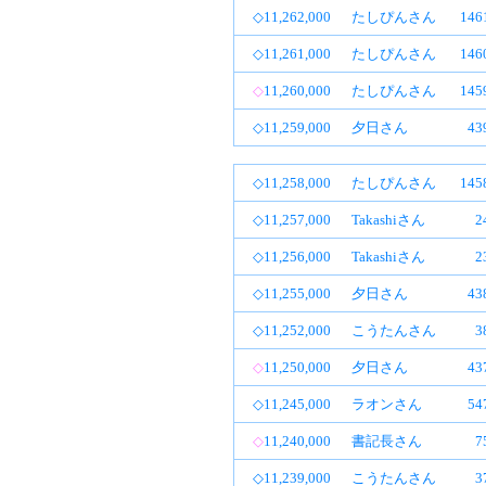
◇11,262,000
たしぴんさん
14
◇11,261,000
たしぴんさん
14
◇
11,260,000
たしぴんさん
14
◇11,259,000
夕日さん
4
◇11,258,000
たしぴんさん
14
◇11,257,000
Takashiさん
2
◇11,256,000
Takashiさん
2
◇11,255,000
夕日さん
4
◇11,252,000
こうたんさん
3
◇
11,250,000
夕日さん
4
◇11,245,000
ラオンさん
5
◇
11,240,000
書記長さん
7
◇11,239,000
こうたんさん
3