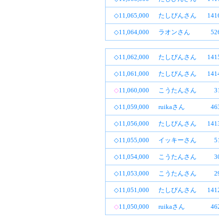
◇11,065,000
たしぴんさん
14
◇11,064,000
ラオンさん
5
◇11,062,000
たしぴんさん
14
◇11,061,000
たしぴんさん
14
◇
11,060,000
こうたんさん
3
◇11,059,000
ruikaさん
4
◇11,056,000
たしぴんさん
14
◇11,055,000
イッキーさん
5
◇11,054,000
こうたんさん
3
◇11,053,000
こうたんさん
2
◇11,051,000
たしぴんさん
14
◇
11,050,000
ruikaさん
4