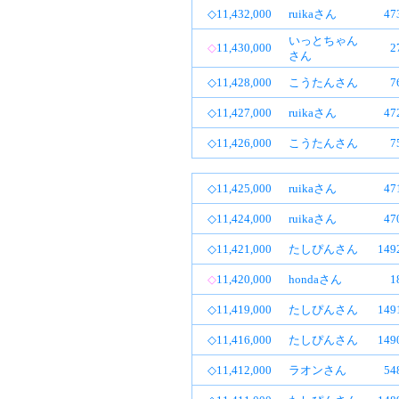
◇11,432,000
ruikaさん
4
いっとちゃん
◇
11,430,000
2
さん
◇11,428,000
こうたんさん
7
◇11,427,000
ruikaさん
4
◇11,426,000
こうたんさん
7
◇11,425,000
ruikaさん
4
◇11,424,000
ruikaさん
4
◇11,421,000
たしぴんさん
14
◇
11,420,000
hondaさん
1
◇11,419,000
たしぴんさん
14
◇11,416,000
たしぴんさん
14
◇11,412,000
ラオンさん
5