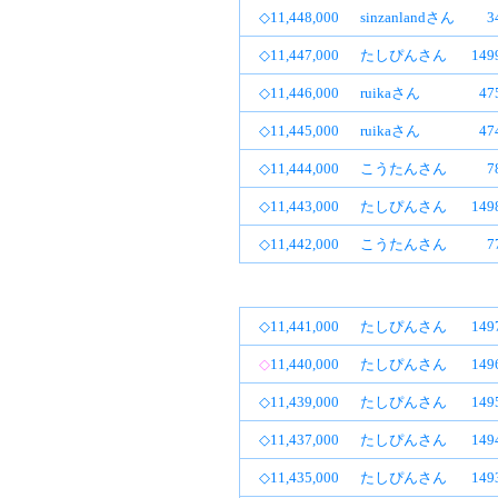
◇11,448,000
sinzanlandさん
3
◇11,447,000
たしぴんさん
14
◇11,446,000
ruikaさん
4
◇11,445,000
ruikaさん
4
◇11,444,000
こうたんさん
7
◇11,443,000
たしぴんさん
14
◇11,442,000
こうたんさん
7
◇11,441,000
たしぴんさん
14
◇
11,440,000
たしぴんさん
14
◇11,439,000
たしぴんさん
14
◇11,437,000
たしぴんさん
14
◇11,435,000
たしぴんさん
14