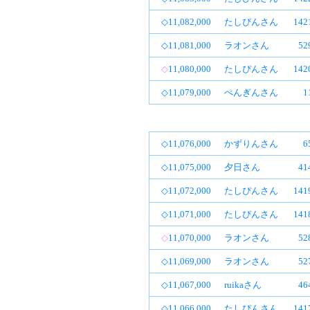
◇11,082,000
たしぴんさん
14
◇11,081,000
ラオンさん
5
◇
11,080,000
たしぴんさん
14
◇11,079,000
ぺんぎんさん
1
◇11,076,000
かずりんさん
6
◇11,075,000
夕日さん
4
◇11,072,000
たしぴんさん
14
◇11,071,000
たしぴんさん
14
◇
11,070,000
ラオンさん
5
◇11,069,000
ラオンさん
5
◇11,067,000
ruikaさん
4
◇11,066,000
たしぴんさん
14