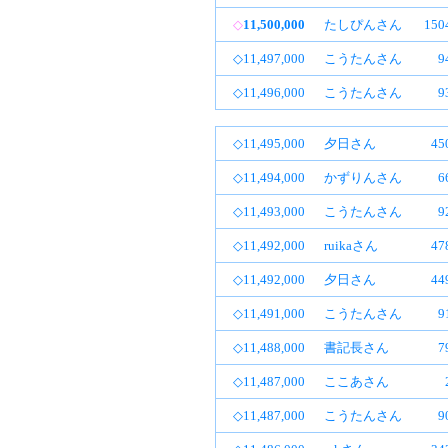
◇
11,500,000
たしぴんさん
15
◇11,497,000
こうたんさん
9
◇11,496,000
こうたんさん
9
◇11,495,000
夕日さん
4
◇11,494,000
かずりんさん
6
◇11,493,000
こうたんさん
9
◇11,492,000
ruikaさん
4
◇11,492,000
夕日さん
4
◇11,491,000
こうたんさん
9
◇11,488,000
書記長さん
7
◇11,487,000
ここあさん
◇11,487,000
こうたんさん
9