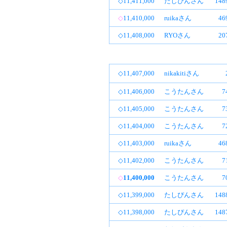
◇11,411,000
たしぴんさん
14
◇
11,410,000
ruikaさん
4
◇11,408,000
RYOさん
2
◇11,407,000
nikakitiさん
◇11,406,000
こうたんさん
7
◇11,405,000
こうたんさん
7
◇11,404,000
こうたんさん
7
◇11,403,000
ruikaさん
4
◇11,402,000
こうたんさん
7
◇
11,400,000
こうたんさん
7
◇11,399,000
たしぴんさん
14
◇11,398,000
たしぴんさん
14