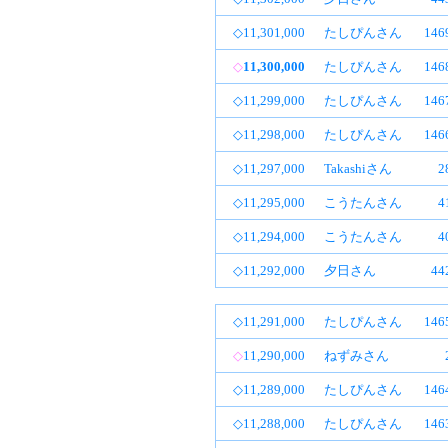
◇11,301,000
たしぴんさん
14
◇
11,300,000
たしぴんさん
14
◇11,299,000
たしぴんさん
14
◇11,298,000
たしぴんさん
14
◇11,297,000
Takashiさん
2
◇11,295,000
こうたんさん
4
◇11,294,000
こうたんさん
4
◇11,292,000
夕日さん
4
◇11,291,000
たしぴんさん
14
◇
11,290,000
ねずみさん
◇11,289,000
たしぴんさん
14
◇11,288,000
たしぴんさん
14